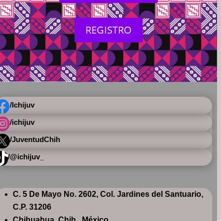
REGISTRO

/Ichijuv

/ichijuv

/JuventudChih

/@ichijuv_
C. 5 De Mayo No. 2602, Col. Jardines del Santuario,
C.P. 31206
Chihuahua, Chih., México.